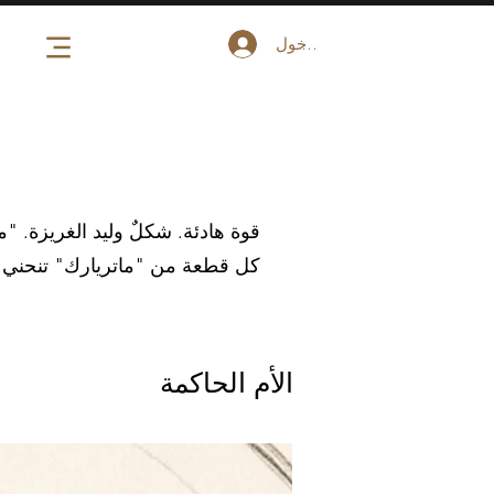
تسجيل الدخول
قوة هادئة. شكلٌ وليد الغريزة. "م
كل قطعة من "ماتريارك" تنحني بتحد
الأم الحاكمة