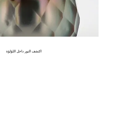
اكتشف النور داخل اللؤلؤة
1905 Jewels، تكمن قصتنا في تكريم
الحرفية العريقة مع السعي الدائم
لاكتشاف أشكال جديدة من التعبير. وبروح
هذه الفلسفة، نفخر بتقديم ابتكار نادر إلى
مجموعتنا: لؤلؤ Hana Shinju.
تخيلوا لآلئ تتلألأ مثل الألماس. هذه هي
سحر لؤلؤ Hana Shinju، رؤية ثورية لأحد
الكنوز الطبيعية الأكثر خالدة. على عكس
اللآلئ التقليدية ذات السطح الأملس