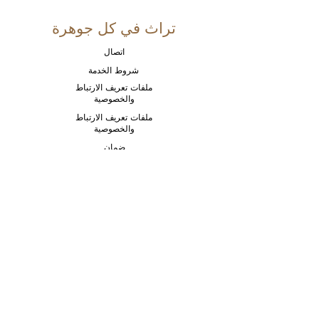
تراث في كل جوهرة
اتصال
شروط الخدمة
ملفات تعريف الارتباط
والخصوصية
ملفات تعريف الارتباط
والخصوصية
ضمان
خاص
فقط لأن
واحد من واحد
الأصول
دفتر الأستاذ
©2025 لشركة Nineteen Zero Five Jewels Co. LLC،
دبي، الإمارات العربية المتحدة